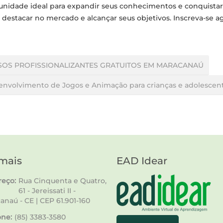
rtunidade ideal para expandir seus conhecimentos e conquista
 destacar no mercado e alcançar seus objetivos. Inscreva-se a
URSOS PROFISSIONALIZANTES GRATUITOS EM MARACANAÚ
senvolvimento de Jogos e Animação para crianças e adolescen
mais
EAD Idear
eço:
Rua Cinquenta e Quatro,
61 - Jereissati II -
anaú - CE | CEP 61.901-160
one:
(85) 3383-3580