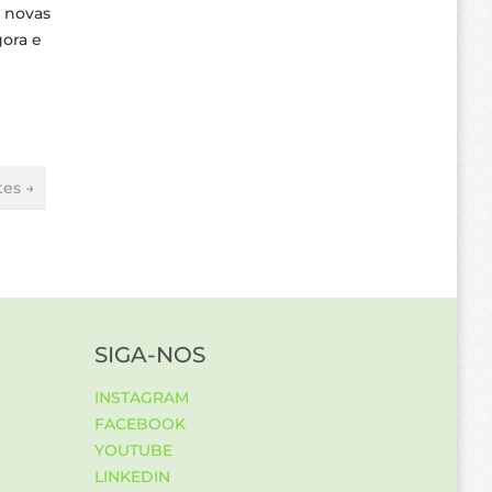
r novas
gora e
tes →
SIGA-NOS
INSTAGRAM
FACEBOOK
YOUTUBE
LINKEDIN