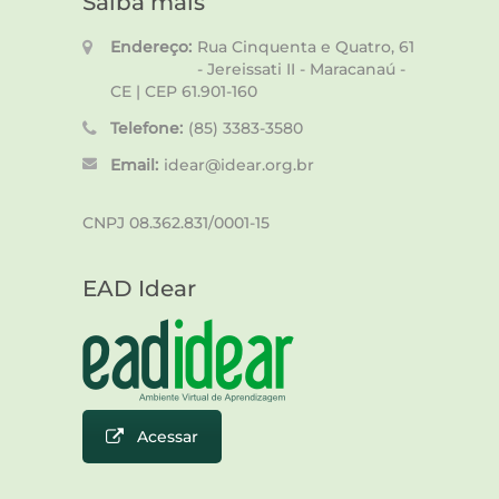
Saiba mais
Endereço:
Rua Cinquenta e Quatro, 61
- Jereissati II - Maracanaú -
CE | CEP 61.901-160
Telefone:
(85) 3383-3580
Email:
idear@idear.org.br
CNPJ 08.362.831/0001-15
EAD Idear
Acessar