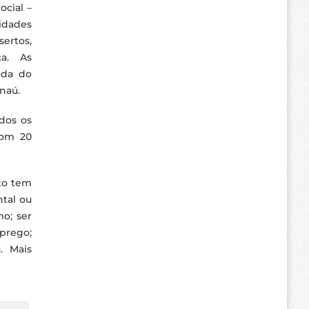
ocial –
lidades
ertos,
a. As
oda do
anaú.
ados os
com 20
ato tem
ntal ou
mo; ser
prego;
. Mais