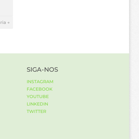
ria →
SIGA-NOS
INSTAGRAM
FACEBOOK
YOUTUBE
LINKEDIN
TWITTER