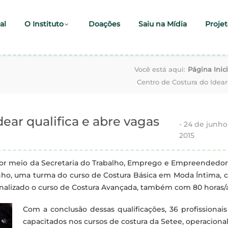
al
O Instituto
Doações
Saiu na Mídia
Projet
Você está aqui:
Página Inici
Centro de Costura do Idear
dear qualifica e abre vagas
-
24 de junho
2015
or meio da Secretaria do Trabalho, Emprego e Empreendedor
 junho, uma turma do curso de Costura Básica em Moda Íntima,
i finalizado o curso de Costura Avançada, também com 80 horas/a
Com a conclusão dessas qualificações, 36 profissionai
capacitados nos cursos de costura da Setee, operaciona