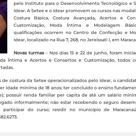
pelo Instituto para o Desenvolvimento Tecnológico e S
Idear. A Setee e o Idear promovem os cursos nas moda
Costura Básica, Costura Avançada, Acertos e Cons
Customização, Moda Íntima e Modelagem Básic
qualificações ocorrem no Centro de Confecção e M
Idear, localizado na Rua 7, 268, no Jereissati I, em Marac
Novas turmas
– Nos dias 15 e 22 de junho, foram inici
da Íntima e Acertos e Consertos e Customização, todos 
rtadas.
s de costura da Setee operacionalizados pelo Idear, o candid
 ter idade mínima de 18 anos; ter concluído o ensino fundame
ie); possuir renda familiar per capita de até um salário míni
gado informalmente; não estar recebendo o seguro desem
a participar do curso; residir no município de Maracanaú
82.6273.