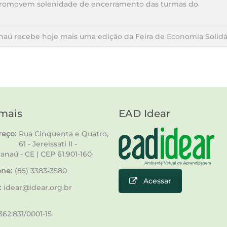
 promovem solenidade de encerramento das turmas do
naú recebe hoje mais uma edição da Feira de Economia Solidá
mais
EAD Idear
eço:
Rua Cinquenta e Quatro,
61 - Jereissati II -
anaú - CE | CEP 61.901-160
one:
(85) 3383-3580
Acessar
:
idear@idear.org.br
62.831/0001-15