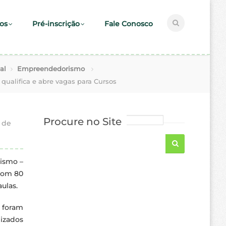
os
Pré-inscrição
Fale Conosco
al
Empreendedorismo
 qualifica e abre vagas para Cursos
Procure no Site
 de
ismo –
 com 80
ulas.
s foram
lizados