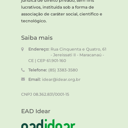
jurídica de direito privado, sem fins
lucrativos, instituída sob a forma de
associação de caráter social, científico e
tecnológico.
Saiba mais
Endereço:
Rua Cinquenta e Quatro, 61
- Jereissati II - Maracanaú -
CE | CEP 61.901-160
Telefone:
(85) 3383-3580
Email:
idear@idear.org.br
CNPJ 08.362.831/0001-15
EAD Idear