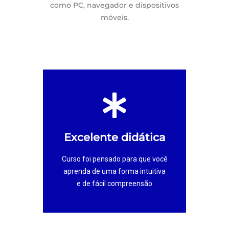
como PC, navegador e dispositivos
móveis.
Compre agora
Excelente didática
no mercado de trabalho
Perfeito para você se destacar
Curso foi pensado para que você
seu currículo
aprenda de uma forma intuitiva
Excelente para o
e de fácil compreensão