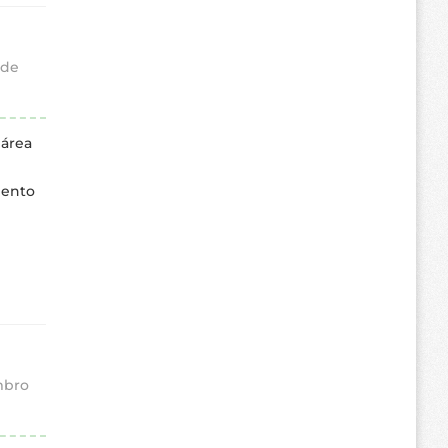
 de
 área
mento
mbro