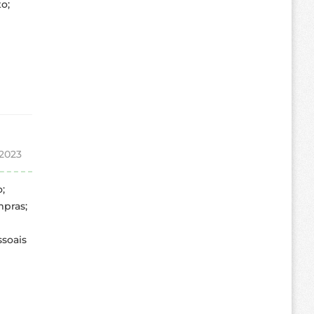
o;
 2023
;
mpras;
soais