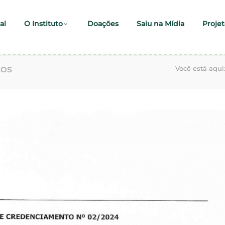
al
O Instituto
Doações
Saiu na Mídia
Projet
tos
Você está aqui