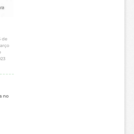
5 de
arço
e
023
Is no