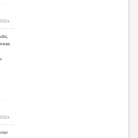
 2024
ndo,
áreas
u
 2024
rior