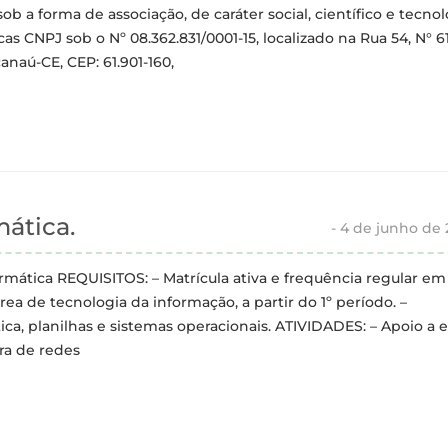
sob a forma de associação, de caráter social, científico e tecnol
as CNPJ sob o Nº 08.362.831/0001-15, localizado na Rua 54, N° 61
canaú-CE, CEP: 61.901-160,
mática.
-
4 de junho de
rmática REQUISITOS: – Matrícula ativa e frequência regular em
rea de tecnologia da informação, a partir do 1º período. –
, planilhas e sistemas operacionais. ATIVIDADES: – Apoio a 
ura de redes