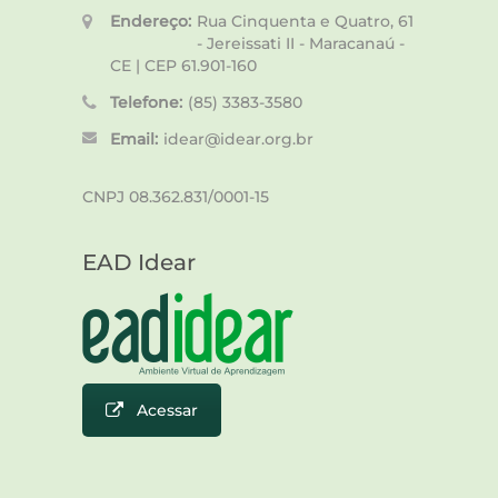
Endereço:
Rua Cinquenta e Quatro, 61
- Jereissati II - Maracanaú -
CE | CEP 61.901-160
Telefone:
(85) 3383-3580
Email:
idear@idear.org.br
CNPJ 08.362.831/0001-15
EAD Idear
Acessar