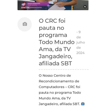
O CRC foi
pauta no
-
9
programa
de
Todo Mundo
julho
de
Ama, da TV
2024
Jangadeiro,
afiliada SBT
O Nosso Centro de
Recondicionamento de
Computadores – CRC foi
pauta no programa Todo
Mundo Ama, da TV
Jangadeiro, afiliada SBT.