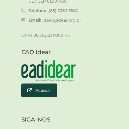
CE | CEP 61.901-160
Telefone:
(85) 3383-3580
Email:
idear@idear.org.br
CNPJ 08.362.831/0001-15
EAD Idear
Acessar
SIGA-NOS