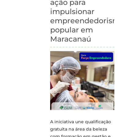
de
ação para
abril
impulsionar
de
empreendedorismo
2026
popular em
Maracanaú
A iniciativa une qualificação
gratuita na área da beleza
com formação em gestão e