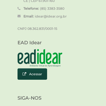
CE | CEP 61.901-160
Telefone:
(85) 3383-3580
Email:
idear@idear.org.br
CNPJ 08.362.831/0001-15
EAD Idear
Acessar
SIGA-NOS