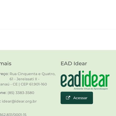
mais
EAD Idear
eço:
Rua Cinquenta e Quatro,
61 - Jereissati II -
anaú - CE | CEP 61.901-160
one:
(85) 3383-3580
Acessar
:
idear@idear.org.br
62.831/0001-15