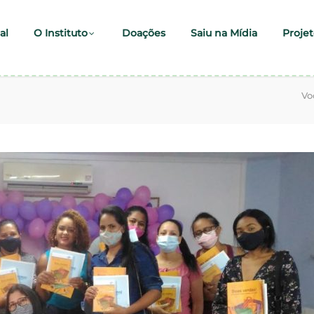
al
O Instituto
Doações
Saiu na Mídia
Projet
Vo