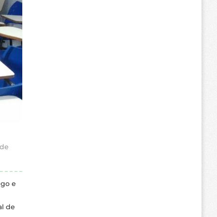
 de
ego e
al de