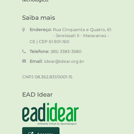
tecnológico.
Saiba mais
Endereço:
Rua Cinquenta e Quatro, 61
- Jereissati II - Maracanaú -
CE | CEP 61.901-160
Telefone:
(85) 3383-3580
Email:
idear@idear.org.br
CNPJ 08.362.831/0001-15
EAD Idear