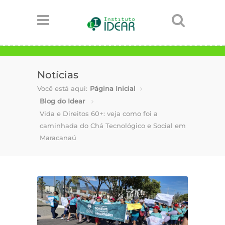
Notícias
Você está aqui:
Página Inicial
Blog do Idear
Vida e Direitos 60+: veja como foi a
caminhada do Chá Tecnológico e Social em
Maracanaú