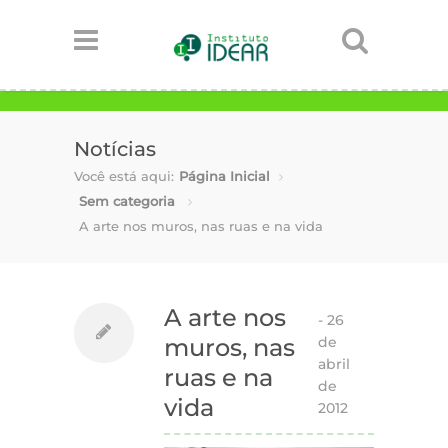
Notícias
Você está aqui:
Página Inicial
Sem categoria
A arte nos muros, nas ruas e na vida
A arte nos
-
26
de
muros, nas
abril
ruas e na
de
vida
2012