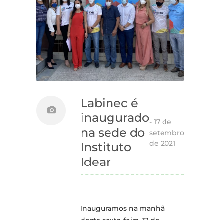
Labinec é
inaugurado
-
17 de
na sede do
setembro
de 2021
Instituto
Idear
Inauguramos na manhã
desta sexta-feira, 17 de