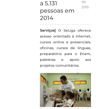
de
a 5.131
2015
pessoas em
2014
Serviços]
O SeLiga oferece
acesso orientado à internet,
cursos online e presenciais,
oficinas, cursos de línguas,
preparatório para o Enem,
palestras e apoio aos
projetos comunitários.