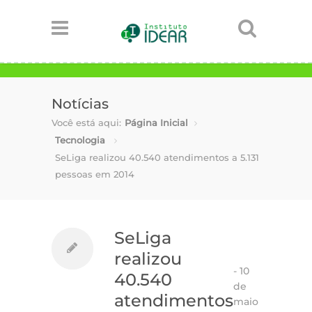
Notícias
Você está aqui:
Página Inicial
Tecnologia
SeLiga realizou 40.540 atendimentos a 5.131
pessoas em 2014
SeLiga
realizou
-
10
40.540
de
atendimentos
maio