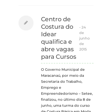
Centro de
Costura do
-
24
de
Idear
junho
qualifica e
de
abre vagas
2015
para Cursos
O Governo Municipal de
Maracanaú, por meio da
Secretaria do Trabalho,
Emprego e
Empreendedorismo – Setee,
finalizou, no último dia 8 de
junho, uma turma do curso
de Costura Básica em Moda