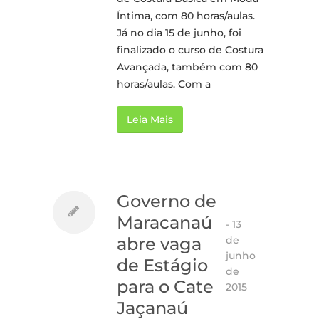
Íntima, com 80 horas/aulas.
Já no dia 15 de junho, foi
finalizado o curso de Costura
Avançada, também com 80
horas/aulas. Com a
Leia Mais
Governo de
Maracanaú
-
13
de
abre vaga
junho
de Estágio
de
para o Cate
2015
Jaçanaú