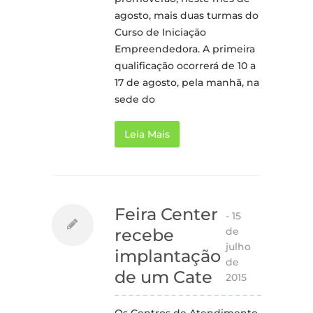
agosto, mais duas turmas do
Curso de Iniciação
Empreendedora. A primeira
qualificação ocorrerá de 10 a
17 de agosto, pela manhã, na
sede do
Leia Mais
Feira Center
-
15
de
recebe
julho
implantação
de
de um Cate
2015