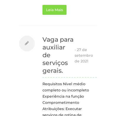
Leia Mais
Vaga para
auxiliar
-
27 de
de
setembro
de 2021
serviços
gerais.
Requisitos Nível médio
completo ou incompleto
Experiência na função
Comprometimento
Atribuições: Executar
serviços de rotina de