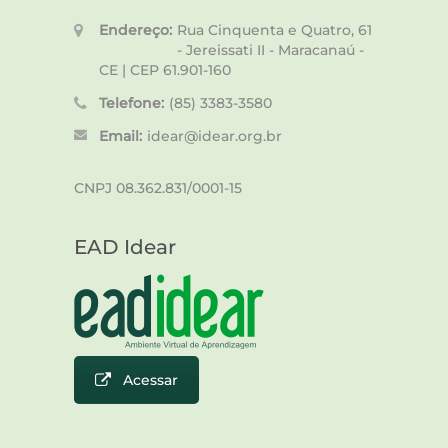
Endereço:
Rua Cinquenta e Quatro, 61
- Jereissati II - Maracanaú -
CE | CEP 61.901-160
Telefone:
(85) 3383-3580
Email:
idear@idear.org.br
CNPJ 08.362.831/0001-15
EAD Idear
Acessar