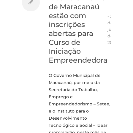
de Maracanaú
estão com
-
31
de
inscrições
julho
abertas para
de
Curso de
2015
Iniciação
Empreendedora
O Governo Municipal de
Maracanaú, por meio da
Secretaria do Trabalho,
Emprego e
Empreendedorismo – Setee,
e o Instituto para o
Desenvolvimento
Tecnológico e Social – Idear
promoverão, neste mês de